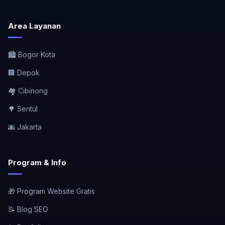
Area Layanan
🏙️ Bogor Kota
🏢 Depok
🏘️ Cibinong
🌳 Sentul
🌆 Jakarta
Program & Info
🎁 Program Website Gratis
📝 Blog SEO