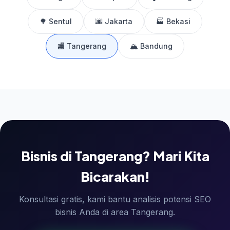
🌳 Sentul
🌆 Jakarta
🏭 Bekasi
🏬 Tangerang
🏔️ Bandung
Bisnis di Tangerang? Mari Kita
Bicarakan!
Konsultasi gratis, kami bantu analisis potensi SEO
bisnis Anda di area Tangerang.