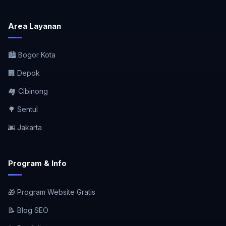
Area Layanan
🏙️ Bogor Kota
🏢 Depok
🏘️ Cibinong
🌳 Sentul
🌆 Jakarta
Program & Info
🎁 Program Website Gratis
📝 Blog SEO