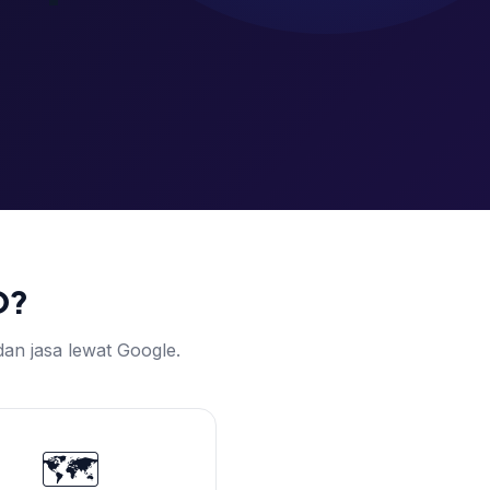
O?
an jasa lewat Google.
🗺️