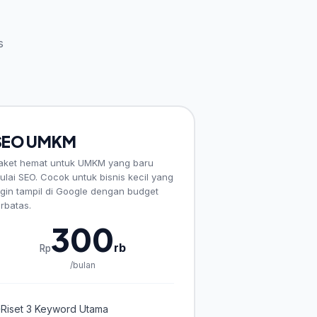
s
SEO UMKM
aket hemat untuk UMKM yang baru
ulai SEO. Cocok untuk bisnis kecil yang
ngin tampil di Google dengan budget
erbatas.
300
rb
Rp
/bulan
Riset 3 Keyword Utama
✓