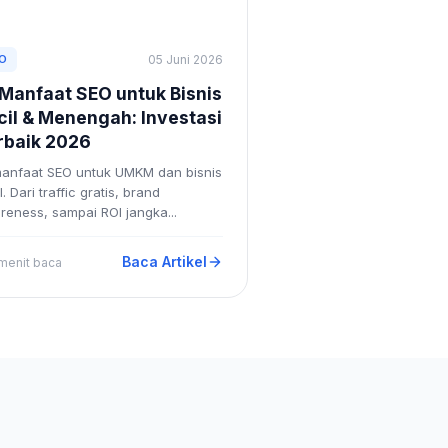
O
05 Juni 2026
 Manfaat SEO untuk Bisnis
cil & Menengah: Investasi
rbaik 2026
manfaat SEO untuk UMKM dan bisnis
l. Dari traffic gratis, brand
reness, sampai ROI jangka...
Baca Artikel
 menit baca