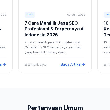
 2026
SEO
05 Juni 2026
SE
7 Cara Memilih Jasa SEO
10
&
Profesional & Terpercaya di
Ke
Indonesia 2026
Te
7 cara memilih jasa SEO profesional.
10 
jasa
Ciri agency SEO terpercaya, red flag
keci
yang harus dihindari, dan...
awa
el
Baca Artikel
📖 2 menit baca
📖 1
Pertanyaan Umum