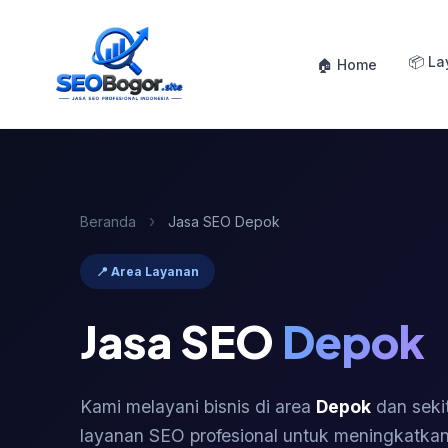
📦 L
🏠 Home
›
Beranda
Jasa SEO Depok
📍 Area Layanan
Jasa SEO
Depok
Kami melayani bisnis di area
Depok
dan seki
layanan SEO profesional untuk meningkatkan v