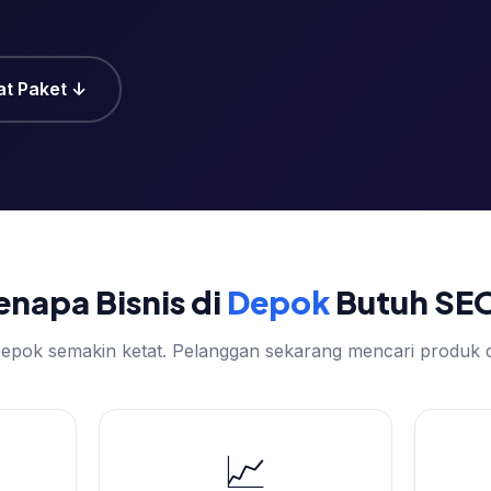
at Paket ↓
enapa Bisnis di
Depok
Butuh SE
 Depok semakin ketat. Pelanggan sekarang mencari produk d
📈