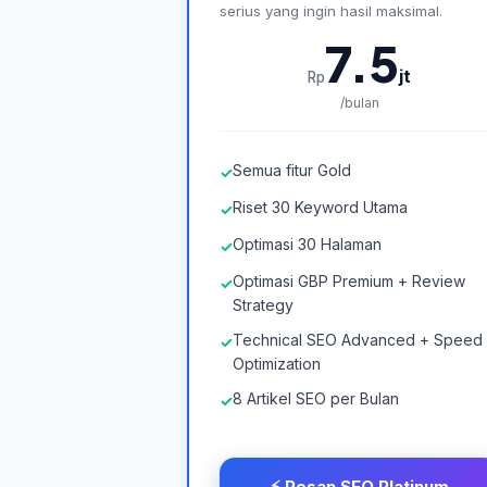
serius yang ingin hasil maksimal.
7.5
jt
Rp
/bulan
Semua fitur Gold
✓
Riset 30 Keyword Utama
✓
Optimasi 30 Halaman
✓
Optimasi GBP Premium + Review
✓
Strategy
Technical SEO Advanced + Speed
✓
Optimization
8 Artikel SEO per Bulan
✓
⚡ Pesan SEO Platinum