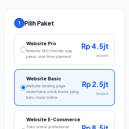
Pilih Paket
1
Website Pro
Rp 4.5jt
Website SEO friendly siap
/project
pakai, one-time payment
Website Basic
Rp 2.5jt
Website landing page
sederhana untuk bisnis yang
/project
baru mulai online.
Website E-Commerce
Rp 8.5jt
Toko online profesional