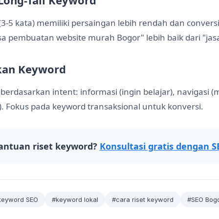
 Long-Tail Keyword
(3-5 kata) memiliki persaingan lebih rendah dan conversi
asa pembuatan website murah Bogor" lebih baik dari "jas
kan Keyword
erdasarkan intent: informasi (ingin belajar), navigasi (
li). Fokus pada keyword transaksional untuk konversi.
antuan riset keyword?
Konsultasi gratis dengan 
keyword SEO
#keyword lokal
#cara riset keyword
#SEO Bog