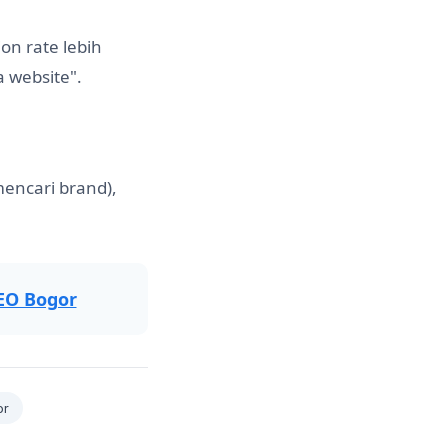
on rate lebih
a website".
mencari brand),
SEO Bogor
or