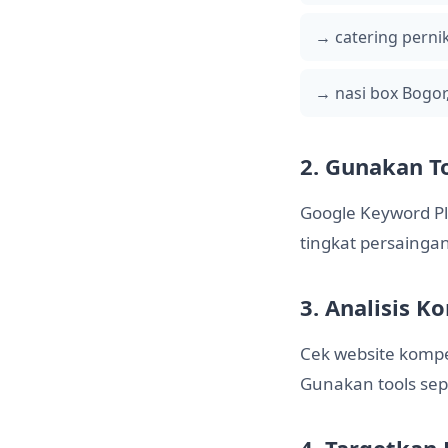
→ catering perni
→ nasi box Bogo
2. Gunakan To
Google Keyword Pl
tingkat persaingan
3. Analisis K
Cek website kompe
Gunakan tools sep