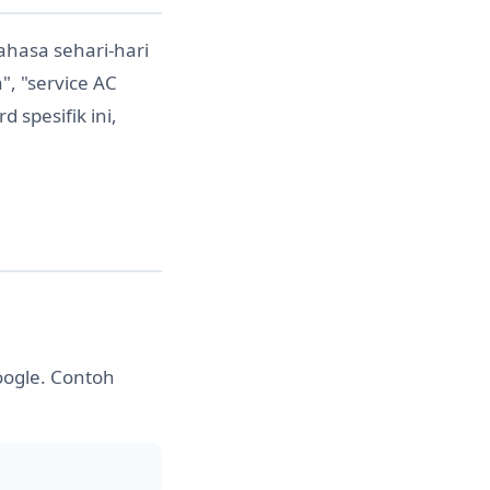
ahasa sehari-hari
, "service AC
 spesifik ini,
oogle. Contoh