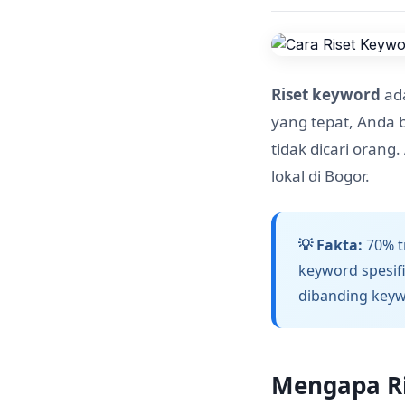
Riset keyword
ada
yang tepat, Anda 
tidak dicari orang
lokal di Bogor.
💡 Fakta:
70% tr
keyword spesifi
dibanding keyw
Mengapa Ri