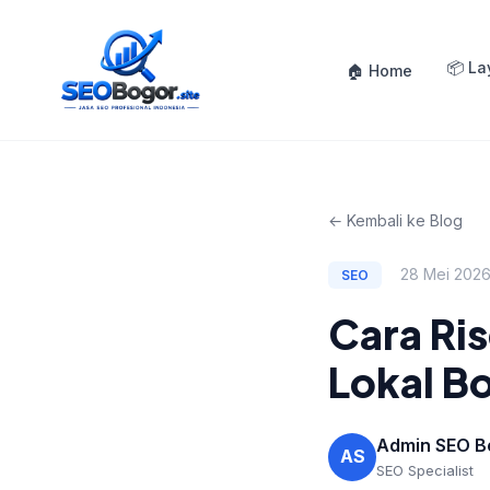
📦 L
🏠 Home
← Kembali ke Blog
28 Mei 202
SEO
Cara Ri
Lokal B
Admin SEO B
AS
SEO Specialist