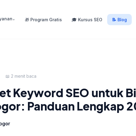
ayanan
🎁 Program Gratis
🎓 Kursus SEO
📝 Blog
▼
6
📖 2 menit baca
set Keyword SEO untuk Bi
ogor: Panduan Lengkap 
ogor