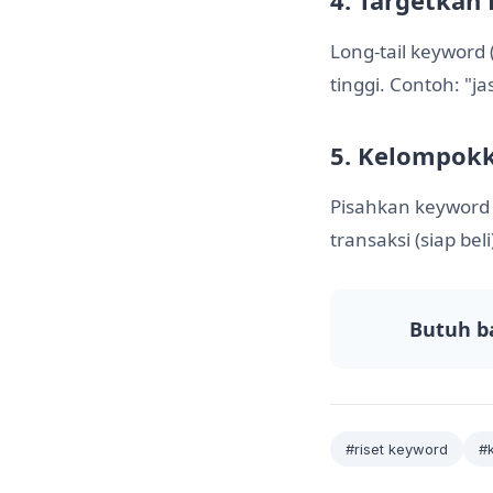
4. Targetkan
Long-tail keyword 
tinggi. Contoh: "j
5. Kelompok
Pisahkan keyword b
transaksi (siap be
Butuh b
#riset keyword
#