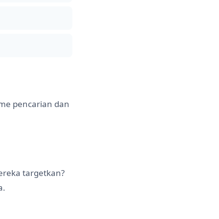
ume pencarian dan
ereka targetkan?
a.